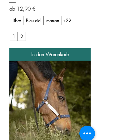
Sale-Preis
ab
12,90 €
Libre
Bleu ciel
marron
+22
1
2
In den Warenkorb