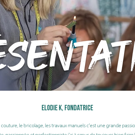
ésentat
ELODIE K, fondatrice
 couture, le bricolage, les travaux manuels c'est une grande passi
e, passionnée et perfectionniste j'ai à cœur de toujours bien faire 