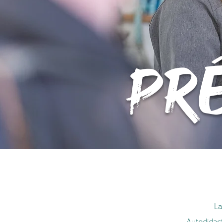
Pr
La
Autodidact