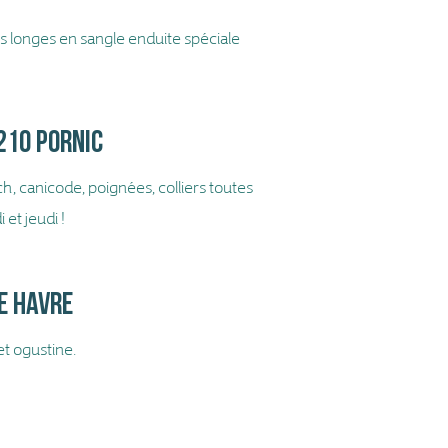
es longes en sangle enduite spéciale
4210
pornic
h, canicode, poignées, colliers toutes
et jeudi !
le havre
et ogustine.