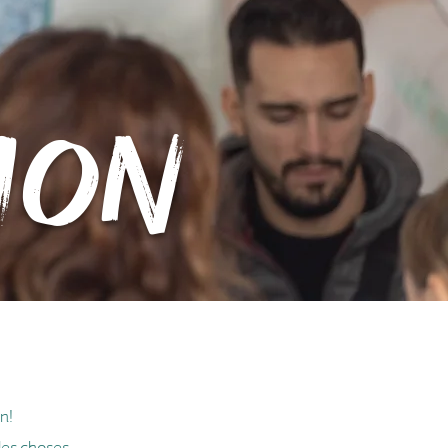
ion
on!
les choses.