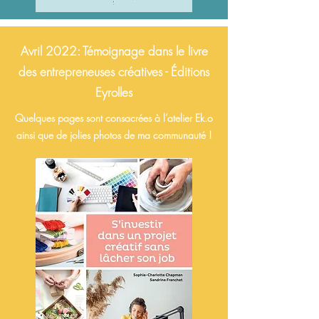
Avril 2022: Témoignage dans le livre
des entrepreneuses créatives - Éditions
Eyrolles
Quelques pages sont consacrées à l’atelier Ek.o
ainsi que de jolies photos de ma communauté !