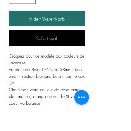
In den Warenkorb
Sofortkauf
Craquez pour ce modèle aux couleurs de
l'aventure !
En biothane Beta 19-25 ou 38mm - base
unie + section biothane beta imprimé aux
UV.
Choisissez votre couleur de base entre
bleu marine, orange ou vert forêt votre
coeur va balancer.
Le design 19mm est constitué de 2
portions consécutives (une imprimé et une
unie)