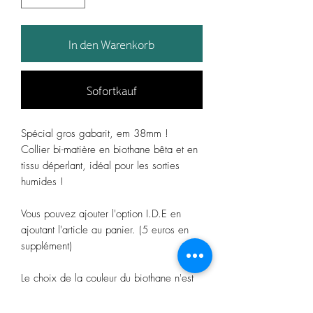
In den Warenkorb
Sofortkauf
Spécial gros gabarit, em 38mm !
Collier bi-matière en biothane bêta et en
tissu déperlant, idéal pour les sorties
humides !
Vous pouvez ajouter l'option I.D.E en
ajoutant l'article au panier. (5 euros en
supplément)
Le choix de la couleur du biothane n'est
pas obligatoire, au quel cas la créatrice
assortira le biothane de son choix en