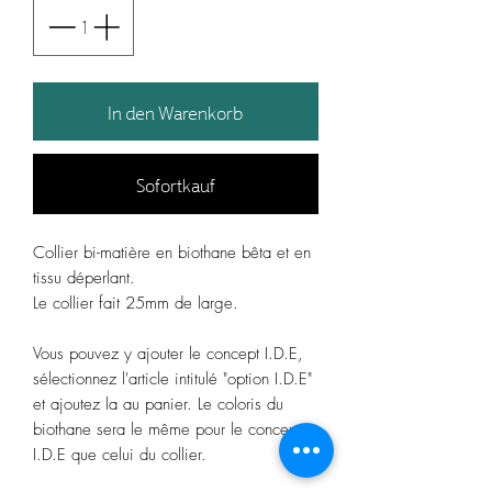
In den Warenkorb
Sofortkauf
Collier bi-matière en biothane bêta et en
tissu déperlant.
Le collier fait 25mm de large.
Vous pouvez y ajouter le concept I.D.E,
sélectionnez l'article intitulé "option I.D.E"
et ajoutez la au panier. Le coloris du
biothane sera le même pour le concept
I.D.E que celui du collier.