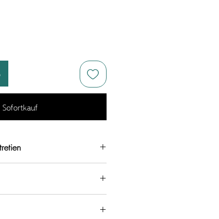
b
Sofortkauf
retien
ivets en alliage de zinc. (argent
nfectionnés dans mon atelier en