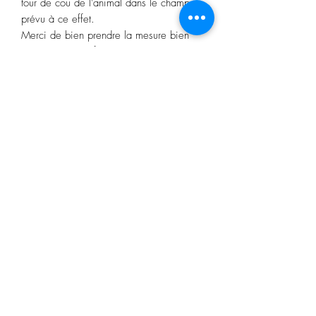
tour de cou de l'animal dans le champ
prévu à ce effet.
Merci de bien prendre la mesure bien
serrée/tendue afin de pouvoir ajuster le
collier, des oeillets seront ajoutés avant et
après la mesure renseignée.
Pour toute demande spécifique ou si vous
souhaitez seulement des oeillets
d'ajustement après votre mesure (dans le
cas d'un chiot par exemple) merci de
passer commande et de me le spécifier
en commentaires au moment de l'achat
dans le champ prévu à cet effet. Je vous
contacterai en cas de besoin.
La personnalisation n'est pas obligatoire.
Le biothane est un matériau très solide,
conseillé pour les chiens moyens et
grands.