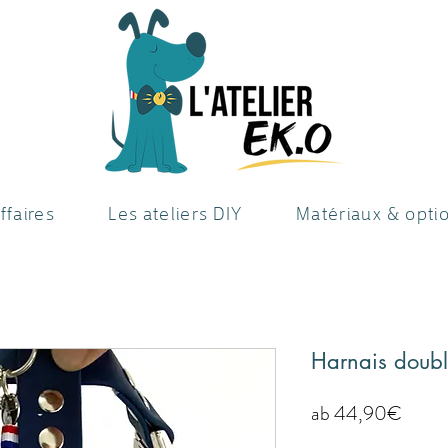
ffaires
Les ateliers DIY
Matériaux & opti
Harnais double
Sale-
ab
44,90€
Preis