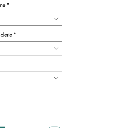
ane
*
clerie
*