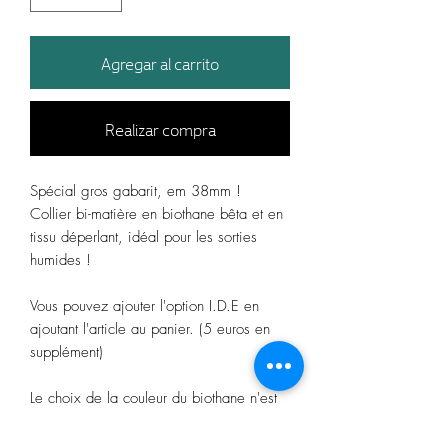
Agregar al carrito
Realizar compra
Spécial gros gabarit, em 38mm !
Collier bi-matière en biothane bêta et en
tissu déperlant, idéal pour les sorties
humides !
Vous pouvez ajouter l'option I.D.E en
ajoutant l'article au panier. (5 euros en
supplément)
Le choix de la couleur du biothane n'est
pas obligatoire, au quel cas la créatrice
assortira le biothane de son choix en