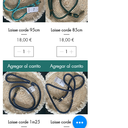
Laisse corde 95cm
Laisse corde 85cm
Precio
Precio
18,00 €
18,00 €
Agregar al carrito
Agregar al carrito
Laisse corde 1m25
Laisse corde 1m30