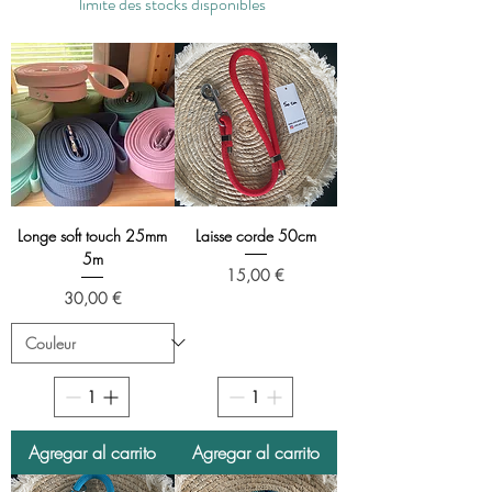
limite des stocks disponibles
Longe soft touch 25mm
Laisse corde 50cm
5m
Precio
15,00 €
Precio
30,00 €
Agregar al carrito
Agregar al carrito