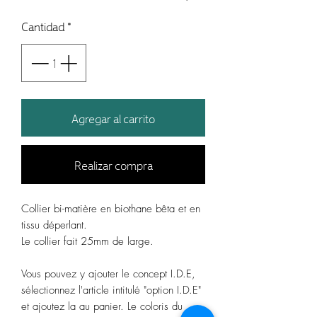
Cantidad
*
Agregar al carrito
Realizar compra
Collier bi-matière en biothane bêta et en
tissu déperlant.
Le collier fait 25mm de large.
Vous pouvez y ajouter le concept I.D.E,
sélectionnez l'article intitulé "option I.D.E"
et ajoutez la au panier. Le coloris du