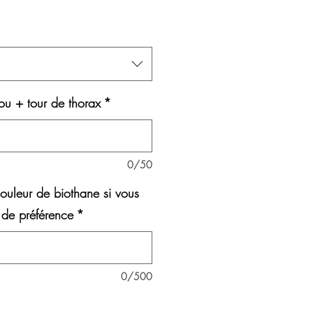
e
erta
u + tour de thorax
*
0/50
ouleur de biothane si vous
 de préférence
*
0/500