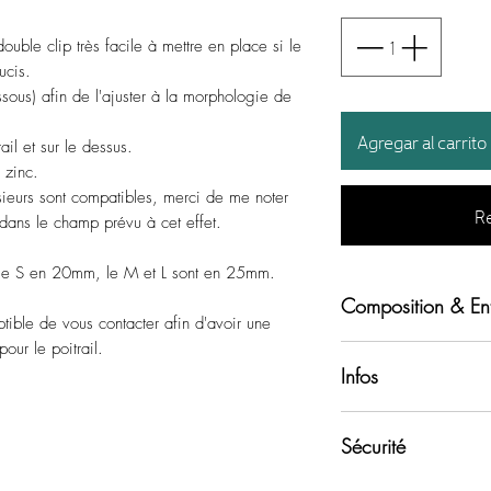
ouble clip très facile à mettre en place si le
ucis.
ssous) afin de l'ajuster à la morphologie de
Agregar al carrito
il et sur le dessus.
 zinc.
usieurs sont compatibles, merci de me noter
Re
 dans le champ prévu à cet effet.
 le S en 20mm, le M et L sont en 25mm.
Composition & Ent
ptible de vous contacter afin d'avoir une
ur le poitrail.
Tissu imprimé recyc
Infos
Sangle en polyester
Les harnais sont con
biothane bêta
Sécurité
machine dans mon at
Bouclerie en alliage d