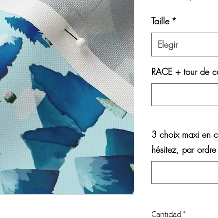
d
Taille
*
of
Elegir
RACE + tour de co
3 choix maxi en c
hésitez, par ordre
Cantidad
*