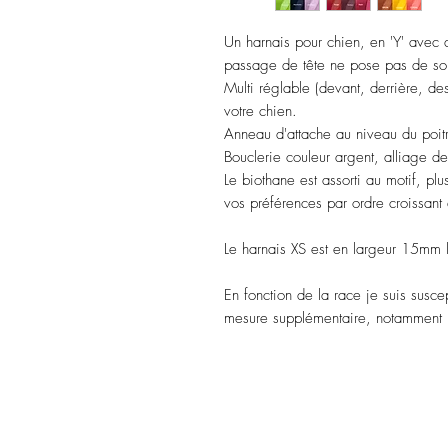
Un harnais pour chien, en 'Y' avec d
passage de tête ne pose pas de so
Multi réglable (devant, derrière, de
votre chien.
Anneau d'attache au niveau du poitra
Bouclerie couleur argent, alliage de
Le biothane est assorti au motif, pl
vos préférences par ordre croissant
Le harnais XS est en largeur 15mm
En fonction de la race je suis susce
mesure supplémentaire, notamment po