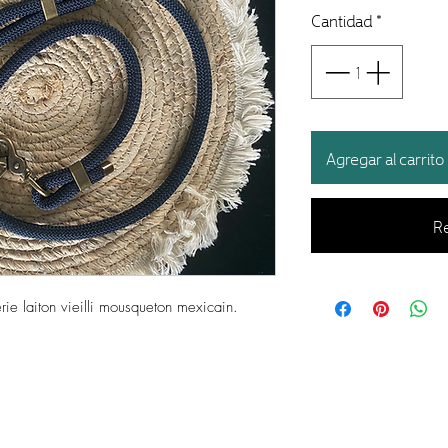
Cantidad
*
Agregar al carrito
Re
ie laiton vieilli mousqueton mexicain.