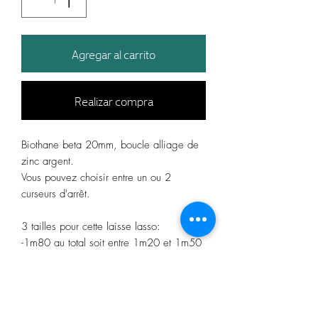
Agregar al carrito
Realizar compra
Biothane beta 20mm, boucle alliage de
zinc argent.
Vous pouvez choisir entre un ou 2
curseurs d'arrêt.
3 tailles pour cette laisse lasso:
-1m80 au total soit entre 1m20 et 1m50
une fois le collier placé
-2m10 au total soit entre 1m50 et 1m80
une fois le collier placé
-2m50 au total soit entre 1m90 et 2m20