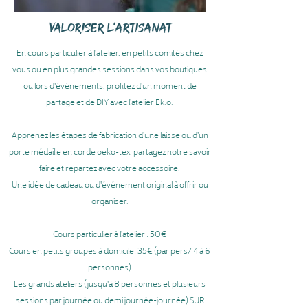
VALORISER L'ARTISANAT
En cours particulier à l'atelier, en petits comités chez
vous ou en plus grandes sessions dans vos boutiques
ou lors d'événements, profitez d'un moment de
partage et de DIY avec l'atelier Ek.o.
Apprenez les étapes de fabrication d'une laisse ou d'un
porte médaille en corde oeko-tex, partagez notre savoir
faire et repartez avec votre accessoire.
Une idée de cadeau ou d'événement original à offrir ou
organiser.
Cours particulier à l'atelier : 50€
Cours en petits groupes à domicile: 35€ (par pers/ 4 à 6
personnes)
Les grands ateliers (jusqu'à 8 personnes et plusieurs
sessions par journée ou demi journée-journée) SUR