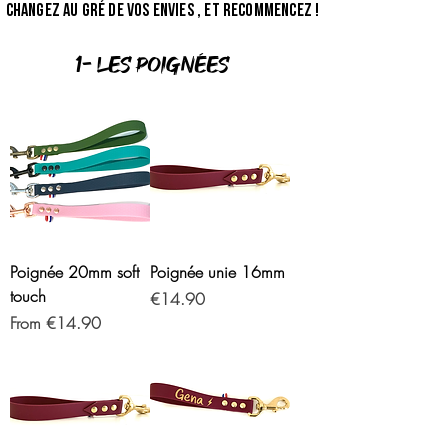
Changez au gré de vos envies , et recommencez !
1- Les poignées
Poignée 20mm soft
Poignée unie 16mm
touch
Price
€14.90
Sale Price
From
€14.90