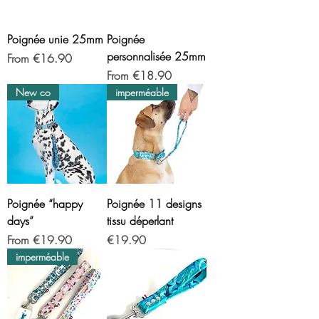
Poignée unie 25mm
Poignée
personnalisée 25mm
Sale Price
From
€16.90
Sale Price
From
€18.90
New co
imperméable
Poignée “happy
Poignée 11 designs
days”
tissu déperlant
Sale Price
Price
From
€19.90
€19.90
imperméable