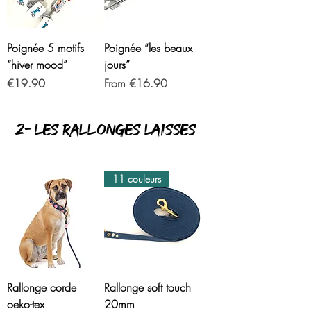
Poignée 5 motifs
Poignée “les beaux
“hiver mood”
jours”
Price
Sale Price
€19.90
From
€16.90
2- Les RALLONGES laisses
11 couleurs
Rallonge corde
Rallonge soft touch
oeko-tex
20mm