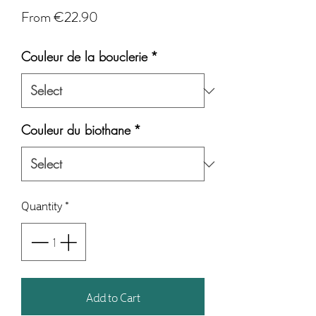
Sale
From
€22.90
Price
Couleur de la bouclerie
*
Couleur du biothane
*
Quantity
*
Add to Cart