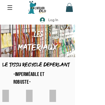
Log In
Les
matériaux
LE TISSU recyclé DEPERLANT
-imperméable et
robuste-
"watercolors flowers"
"medusa"
bleu tropic"