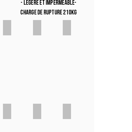
- légère et imperméable-
charge de rupture 210kg
Rose pale
Lilas
Rose fuschia
Canard
Marine
Bleu pastel