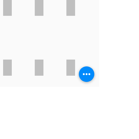
Rose pale
Prune
Marron
Gris clair
Gold
Kaki
Vert foncé
Canard
Vert d’eau