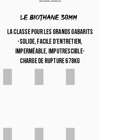
LE biothane 38mm
La classe pour les grands gabarits
-solide, facile d’entretien,
imperméable, imputrescible-
charge de rupture 678kg
Blanc 38mm
Jaune 38mm
Pêche 38mm
Corail 38mm
Rose 38mm
Rouge 38mm