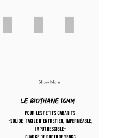
“Trees”
“Blueberry”
”Baby blue”
Show More
LE biothane 16mm
Pour les petits gabarits
-solide, facile d’entretien, imperméable,
imputrescible-
charge de rupture 280kg