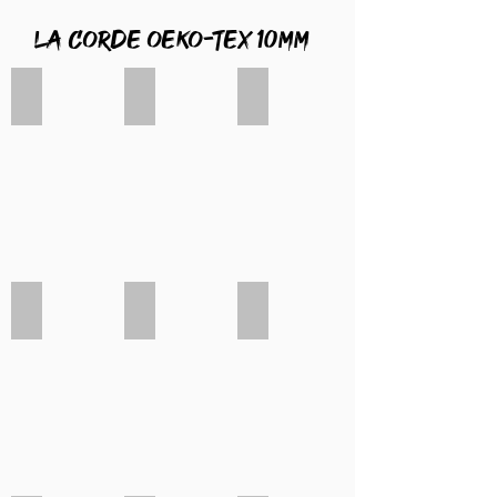
La corde oeko-tex 10mm
Chocolat
Fuschia
Lilas
Bordeaux
Pétrole
Menthe