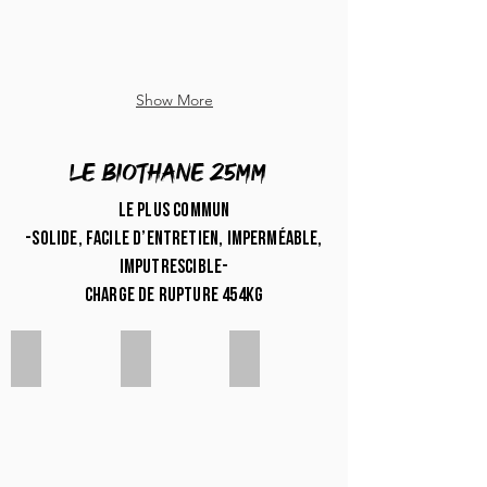
Show More
LE biothane 25mm
Le plus commun
-solide, facile d’entretien, imperméable,
imputrescible-
charge de rupture 454kg
Blanc 25MM
Jaune pastel 25mm
Jaune 25mm