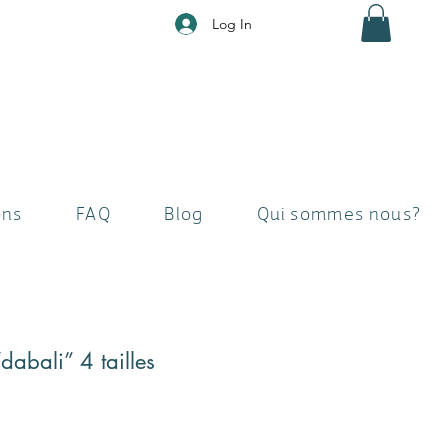
Log In
ons
FAQ
Blog
Qui sommes nous?
“dabali” 4 tailles
e
ce