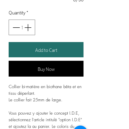
Quantity
*
Add to Cart
Buy Now
Collier bi-matière en biothane bêta et en
tissu déperlant.
Le collier fait 25mm de large.
Vous pouvez y ajouter le concept I.D.E,
sélectionnez l'article intitulé "option I.D.E"
et ajoutez la au panier. Le coloris du