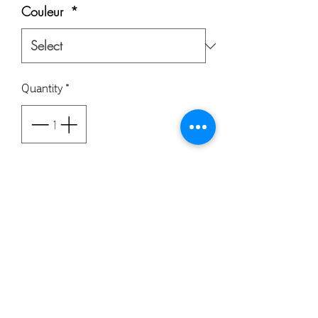
Couleur
*
Quantity
*
Add to Cart
Buy Now
©
2020-2026
- toute reproduction même partielle est