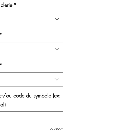
clerie
*
*
*
et/ou code du symbole (ex:
al)