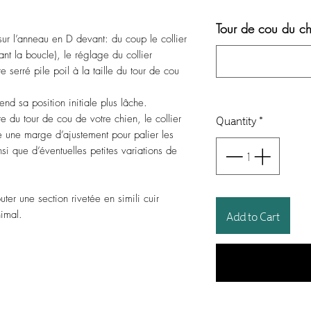
Tour de cou du ch
er sur l’anneau en D devant: du coup le collier
ant la boucle), le réglage du collier
e serré pile poil à la taille du tour de cou
end sa position initiale plus lâche.
Quantity
*
e du tour de cou de votre chien, le collier
se une marge d’ajustement pour palier les
si que d’éventuelles petites variations de
r une section rivetée en simili cuir
Add to Cart
imal.