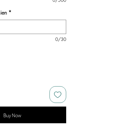
0/500
ien
*
0/30
Buy Now