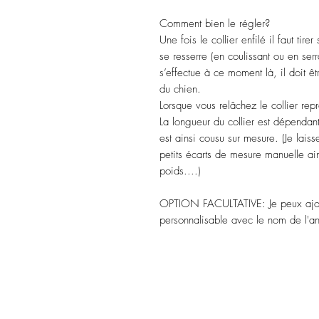
Comment bien le régler?
Une fois le collier enfilé il faut tir
se resserre (en coulissant ou en serr
s’effectue à ce moment là, il doit êtr
du chien.
Lorsque vous relâchez le collier repr
La longueur du collier est dépendant
est ainsi cousu sur mesure. (Je lais
petits écarts de mesure manuelle ain
poids....)
OPTION FACULTATIVE: Je peux ajoute
personnalisable avec le nom de l'an