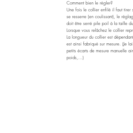
Comment bien le régler?
Une fois le collier enfilé il faut tir
se resserre (en coulissant), le régla
doit être serré pile poil à la taille 
Lorsque vous relâchez le collier repr
La longueur du collier est dépendant
est ainsi fabriqué sur mesure. (Je l
petits écarts de mesure manuelle ain
poids,...)