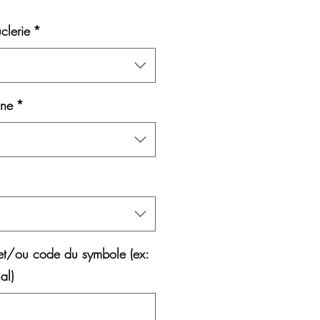
ce
clerie
*
ane
*
et/ou code du symbole (ex:
al)