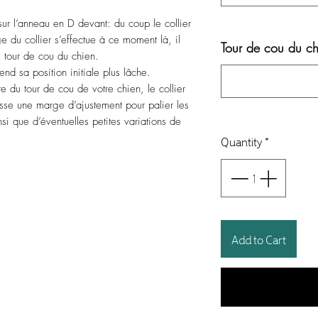
er sur l’anneau en D devant: du coup le collier
ge du collier s’effectue à ce moment là, il
Tour de cou du ch
du tour de cou du chien.
end sa position initiale plus lâche.
e du tour de cou de votre chien, le collier
aisse une marge d’ajustement pour palier les
si que d’éventuelles petites variations de
Quantity
*
Add to Cart