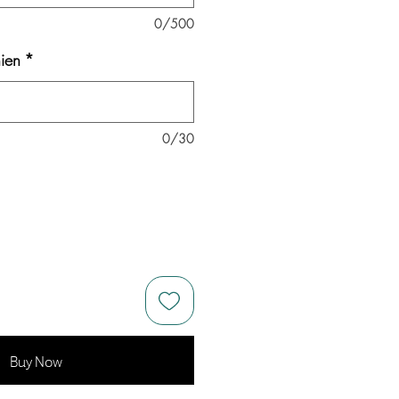
0/500
ien
*
0/30
Buy Now