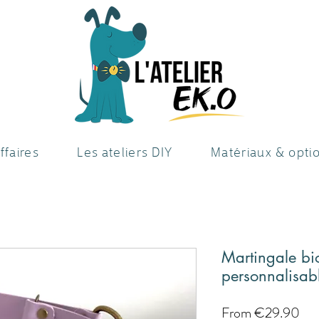
ffaires
Les ateliers DIY
Matériaux & opti
Martingale b
personnalisab
Sal
From
€29.90