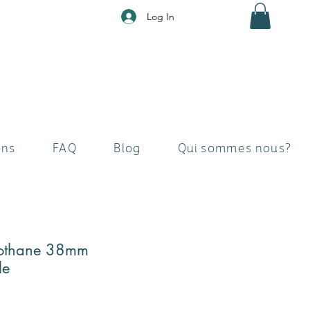
Log In
ons
FAQ
Blog
Qui sommes nous?
iothane 38mm
le
e