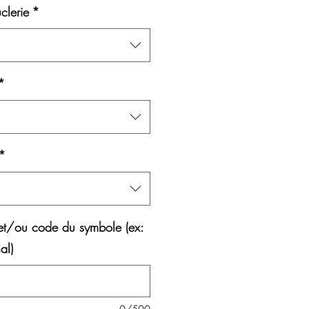
clerie
*
*
*
et/ou code du symbole (ex:
al)