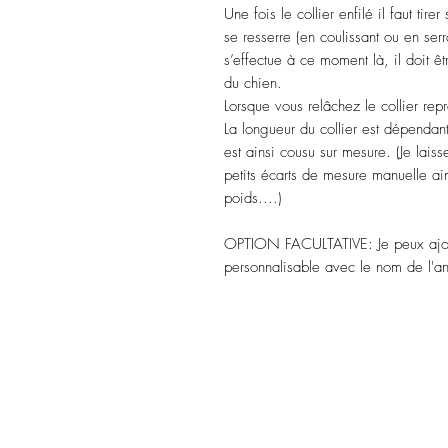
Une fois le collier enfilé il faut tir
se resserre (en coulissant ou en serr
s’effectue à ce moment là, il doit êtr
du chien.
Lorsque vous relâchez le collier repr
La longueur du collier est dépendant
est ainsi cousu sur mesure. (Je lais
petits écarts de mesure manuelle ain
poids....)
OPTION FACULTATIVE: Je peux ajoute
personnalisable avec le nom de l'an