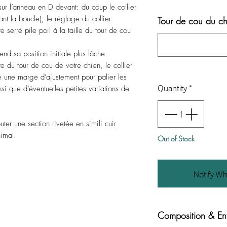
er sur l’anneau en D devant: du coup le collier
ant la boucle), le réglage du collier
Tour de cou du ch
e serré pile poil à la taille du tour de cou
end sa position initiale plus lâche.
e du tour de cou de votre chien, le collier
se une marge d’ajustement pour palier les
Quantity
*
si que d’éventuelles petites variations de
r une section rivetée en simili cuir
imal.
Out of Stock
Notify Wh
Composition & Ent