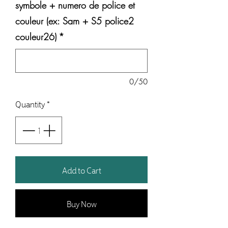
symbole + numero de police et
couleur (ex: Sam + S5 police2
couleur26)
*
0/50
Quantity
*
Add to Cart
Buy Now