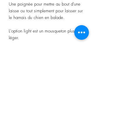
Une poignée pour mettre au bout d'une
laisse ou tout simplement pour laisser sur
le harnais du chien en balade.
L'option light est un mousqueton plus
léger.
Personnalisable au gré de vos envies,
cela peut s'avérer pratique pour un
message de mise en garde ou tout
simplement le nom de l'animal.
La longueur totale, mousqueton inclus est
d’environ 25-30 cm.
L'option rallongée permet d'avoir une
poignée d'environ 40cm mousqueton
inclus.