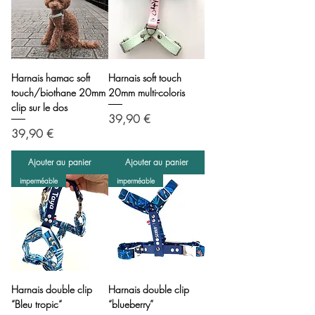
Harnais hamac soft
Harnais soft touch
touch/biothane 20mm
20mm multi-coloris
clip sur le dos
Prix
39,90 €
Prix
39,90 €
Ajouter au panier
Ajouter au panier
imperméable
imperméable
Harnais double clip
Harnais double clip
“Bleu tropic“
“blueberry”