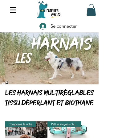
Se connecter
HARNAIS
Les
Les harnais multiréglables
tissu Déperlant et biothane
Composez le votre
Petit et moyens chiens