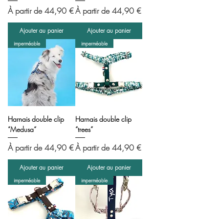
Prix promotionnel
Prix promotionnel
À partir de
44,90 €
À partir de
44,90 €
Ajouter au panier
Ajouter au panier
imperméable
imperméable
Harnais double clip
Harnais double clip
“Medusa“
“trees”
Prix promotionnel
Prix promotionnel
À partir de
44,90 €
À partir de
44,90 €
Ajouter au panier
Ajouter au panier
imperméable
imperméable