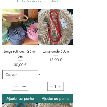
limite des stocks disponibles
Longe soft touch 25mm
Laisse corde 50cm
5m
Prix
15,00 €
Prix
30,00 €
Ajouter au panier
Ajouter au panier