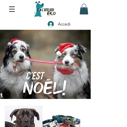
Accedi
C’est
Noël!