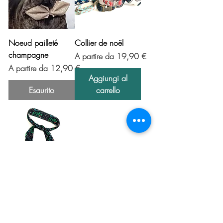
Noeud pailleté
Collier de noël
champagne
Prezzo scontato
A partire da
19,90 €
Prezzo scontato
A partire da
12,90 €
Aggiungi al
Esaurito
carrello
foulard à nouer
Noël
Prezzo
14,90 €