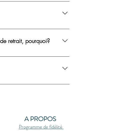
de retrait, pourquoi?
ement de la commande puis un mail
ement après votre choix nous pourrons
t plus en stock. Il faudra patienter
je puisse savoir que vous attendez
A PROPOS
Programme de fidélité