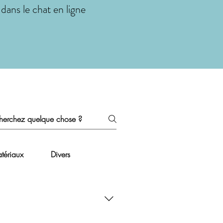
dans le chat en ligne
tériaux
Divers