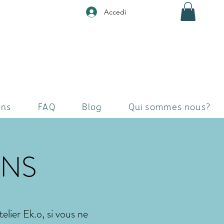
Accedi
ons
FAQ
Blog
Qui sommes nous?
ONS
elier Ek.o, si vous ne