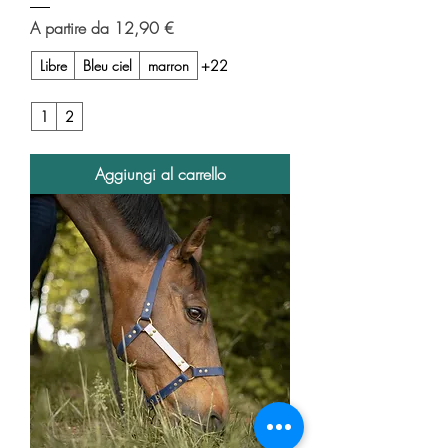
Prezzo scontato
A partire da
12,90 €
Libre
Bleu ciel
marron
+22
1
2
Aggiungi al carrello