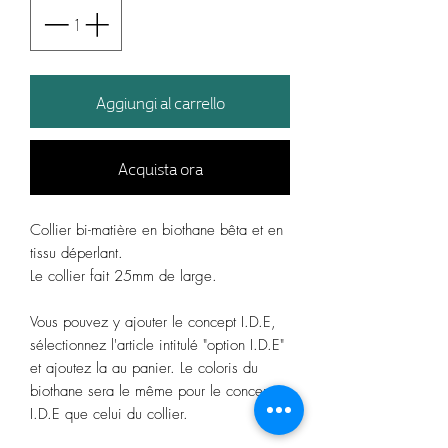
Aggiungi al carrello
Acquista ora
Collier bi-matière en biothane bêta et en
tissu déperlant.
Le collier fait 25mm de large.
Vous pouvez y ajouter le concept I.D.E,
sélectionnez l'article intitulé "option I.D.E"
et ajoutez la au panier. Le coloris du
biothane sera le même pour le concept
I.D.E que celui du collier.