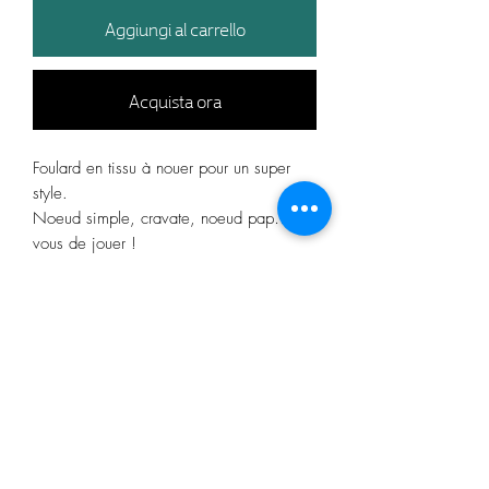
Aggiungi al carrello
Acquista ora
Foulard en tissu à nouer pour un super
style.
Noeud simple, cravate, noeud pap…. A
vous de jouer !
Longueur en fonction du tour de cou de
l’animal afin que vous puissiez
suffisamment le nouer sans avoir trop de
surplus.
Composition & Entretien
Tissu technique
Infos