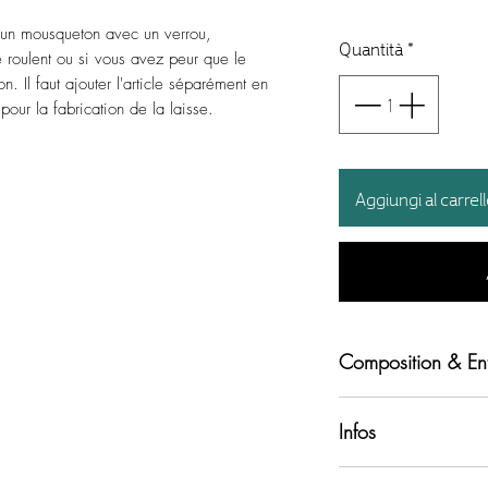
t un mousqueton avec un verrou,
Quantità
*
e roulent ou si vous avez peur que le
on. Il faut ajouter l'article séparément en
 pour la fabrication de la laisse.
Aggiungi al carrel
Composition & Ent
Biothane beta 20m
Infos
Résistante aux intemp
Les laisses sont co