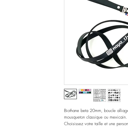
Biothane beta 20mm, boucle alliage
mousqueton classique ou mexicain.
Choisissez votre taille et une person