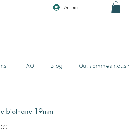
Accedi
ons
FAQ
Blog
Qui sommes nous?
que biothane 19mm
Prezzo
90€
scontato