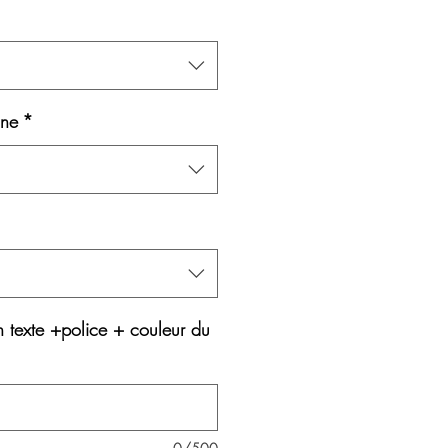
ane
*
n texte +police + couleur du