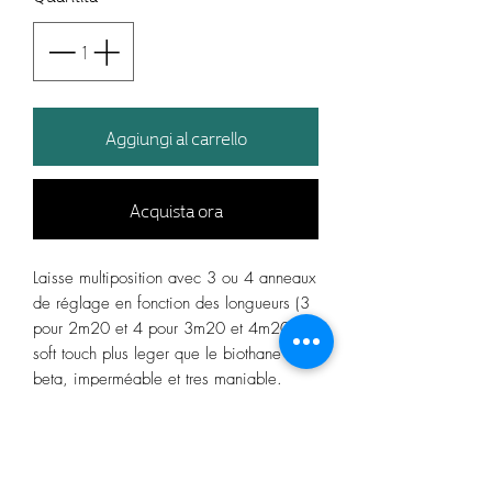
Aggiungi al carrello
Acquista ora
Laisse multiposition avec 3 ou 4 anneaux
de réglage en fonction des longueurs (3
pour 2m20 et 4 pour 3m20 et 4m20) En
soft touch plus leger que le biothane
beta, imperméable et tres maniable.
charge de rupture du mousqueton: 150
kg
bouclerie en alliage de zinc argent.
Mini mousqueton classique en haut et en