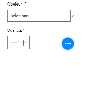
Couleur
*
Quantità
*
Aggiungi al carrello
Acquista ora
©
2020-2026
- toute reproduction même partielle est