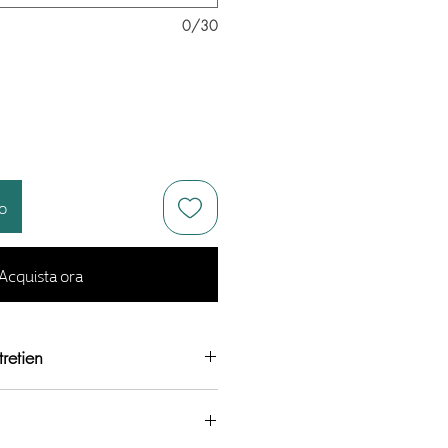
0/30
lo
Acquista ora
retien
rant
r