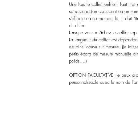
Une fois le collier enfilé il faut tir
se resserre (en coulissant ou en serr
s’effectue à ce moment là, il doit êtr
du chien.
Lorsque vous relâchez le collier repr
La longueur du collier est dépendant
est ainsi cousu sur mesure. (Je lais
petits écarts de mesure manuelle ain
poids....)
OPTION FACULTATIVE: Je peux ajoute
personnalisable avec le nom de l'an