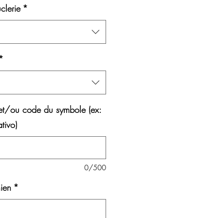
clerie
*
*
et/ou code du symbole (ex:
tivo)
0/500
ien
*