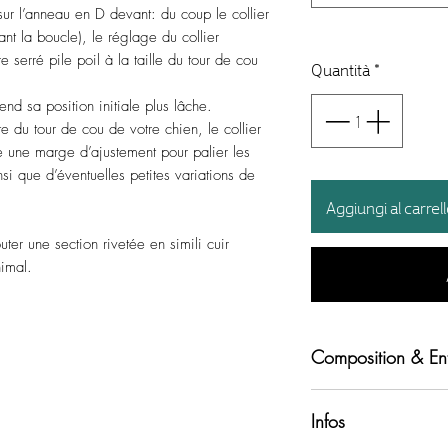
er sur l’anneau en D devant: du coup le collier
ant la boucle), le réglage du collier
e serré pile poil à la taille du tour de cou
Quantità
*
end sa position initiale plus lâche.
e du tour de cou de votre chien, le collier
se une marge d’ajustement pour palier les
si que d’éventuelles petites variations de
Aggiungi al carrel
r une section rivetée en simili cuir
imal.
Composition & Ent
Tissu tehnique respi
Infos
Sangles en polyeste