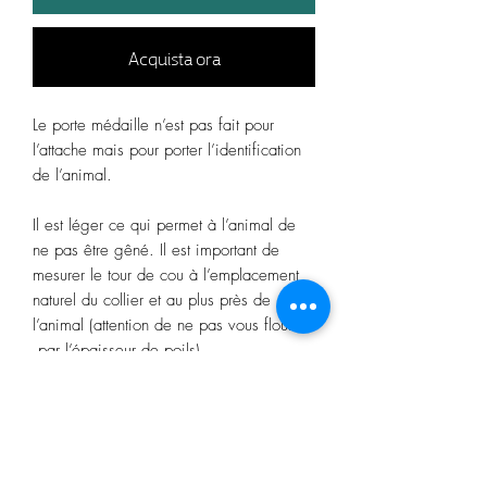
Acquista ora
Le porte médaille n’est pas fait pour
l’attache mais pour porter l’identification
de l’animal.
Il est léger ce qui permet à l’animal de
ne pas être gêné. Il est important de
mesurer le tour de cou à l’emplacement
naturel du collier et au plus près de
l’animal (attention de ne pas vous flouter
par l’épaisseur de poils)
Environ 3cm sont ajoutés à votre mesure
pour que le porte médaille soit à la
bonne taille.
Attention il n’est pas réglable donc
soyez précis pour la mesure, aucun retour