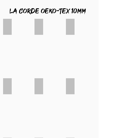
La corde oeko-tex 10mm
Chocolat
Fuschia
Lilas
Bordeaux
Pétrole
Menthe