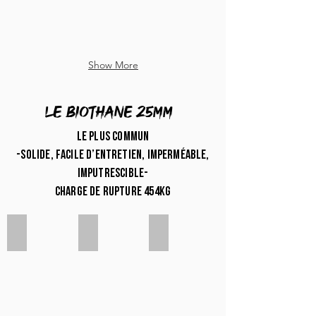
Show More
LE biothane 25mm
Le plus commun
-solide, facile d’entretien, imperméable,
imputrescible-
charge de rupture 454kg
Blanc 25MM
Jaune pastel 25mm
Jaune 25mm