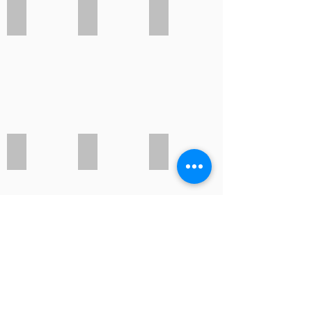
Rose pale
Prune
Marron
Gris clair
Gold
Kaki
Vert foncé
Canard
Vert d’eau