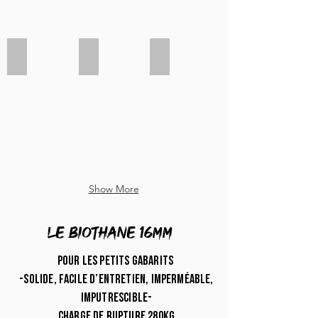
“Trees”
“Blueberry”
”Baby blue”
Show More
LE biothane 16mm
Pour les petits gabarits
-solide, facile d’entretien, imperméable,
imputrescible-
charge de rupture 280kg