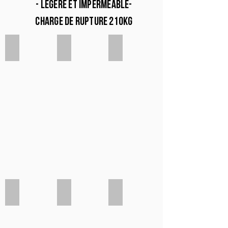
- légère et imperméable-
charge de rupture 210kg
Rose pale
Lilas
Rose fuschia
Canard
Marine
Bleu pastel