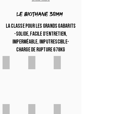
LE biothane 38mm
La classe pour les grands gabarits
-solide, facile d’entretien,
imperméable, imputrescible-
charge de rupture 678kg
Blanc 38mm
Jaune 38mm
Pêche 38mm
Corail 38mm
Rose 38mm
Rouge 38mm