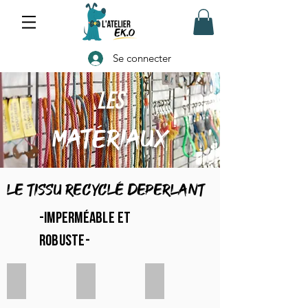
Se connecter
Les
matériaux
LE TISSU recyclé DEPERLANT
-imperméable et
robuste-
"watercolors flowers"
"medusa"
bleu tropic"