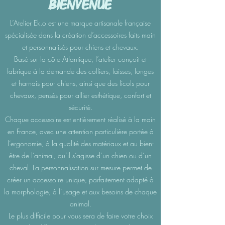
Bienvenue
L’Atelier Ek.o est une marque artisanale française
spécialisée dans la création d’accessoires faits main
et personnalisés pour chiens et chevaux.
Basé sur la côte Atlantique, l’atelier conçoit et
fabrique à la demande des colliers, laisses, longes
et harnais pour chiens, ainsi que des licols pour
chevaux, pensés pour allier esthétique, confort et
sécurité.
Chaque accessoire est entièrement réalisé à la main
en France, avec une attention particulière portée à
l’ergonomie, à la qualité des matériaux et au bien-
être de l’animal, qu’il s’agisse d’un chien ou d’un
cheval. La personnalisation sur mesure permet de
créer un accessoire unique, parfaitement adapté à
la morphologie, à l’usage et aux besoins de chaque
animal.
Le plus difficile pour vous sera de faire votre choix