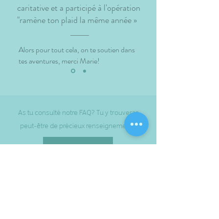
caritative et a participé à l'opération
"ramène ton plaid la même année »
Alors pour tout cela, on te soutien dans
tes aventures, merci Marie!
As tu consulté notre FAQ? Tu y trouveras
peut-être de précieux renseignements.
J'y vais !